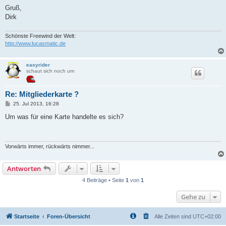
g
Gruß,
Dirk
Schönste Freewind der Welt:
http://www.lucasmatic.de
easyrider
schaut sich noch um
Re: Mitgliederkarte ?
B
25. Jul 2013, 16:28
e
i
Um was für eine Karte handelte es sich?
t
r
a
g
Vorwärts immer, rückwärts nimmer...
Antworten
4 Beiträge • Seite
1
von
1
Gehe zu
Startseite
Foren-Übersicht
Alle Zeiten sind
UTC+02:00