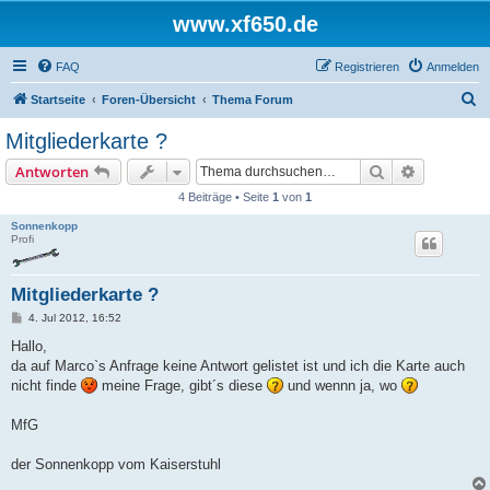
www.xf650.de
FAQ
Registrieren
Anmelden
S
Startseite
Foren-Übersicht
Thema Forum
u
Mitgliederkarte ?
c
Suche
Erweiterte
Antworten
h
4 Beiträge • Seite
1
von
1
e
Sonnenkopp
Profi
Mitgliederkarte ?
B
4. Jul 2012, 16:52
e
i
Hallo,
t
da auf Marco`s Anfrage keine Antwort gelistet ist und ich die Karte auch
r
a
nicht finde
meine Frage, gibt´s diese
und wennn ja, wo
g
MfG
der Sonnenkopp vom Kaiserstuhl