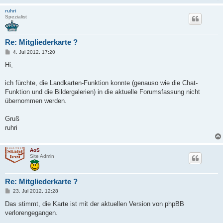
ruhri
Spezialist
Re: Mitgliederkarte ?
B
4. Jul 2012, 17:20
e
i
Hi,
t
r
a
ich fürchte, die Landkarten-Funktion konnte (genauso wie die Chat-
g
Funktion und die Bildergalerien) in die aktuelle Forumsfassung nicht
übernommen werden.
Gruß
ruhri
AoS
Site Admin
Re: Mitgliederkarte ?
B
23. Jul 2012, 12:28
e
i
Das stimmt, die Karte ist mit der aktuellen Version von phpBB
t
verlorengegangen.
r
a