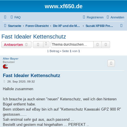
www.xf650.de
FAQ
Registrieren
Anmelden
S
Startseite
Foren-Übersicht
Die XF und die Moppeds der ehemaligen XF-Treiber
Suzuki XF650 Freewind
u
Fast Idealer Kettenschutz
c
Suche
Erweiterte
Antworten
h
1 Beitrag • Seite
1
von
1
e
Alter Bayer
Benutzer
Fast Idealer Kettenschutz
B
26. Sep 2020, 09:32
e
i
Hallole zusammen
t
r
a
Ich brauche ja auch einen "neuen" Ketenschutz, weil ich den hinteren
g
Bügel entfernt habe.
Beim stöbern auf eBay bin ich auf "Kettenschutz Kawasaki GPZ 900 R"
gestossen......
Sah erstmal sehr gut aus, auch passend ...
Bestellt und gestern mal hingehalten ... PERFEKT ..